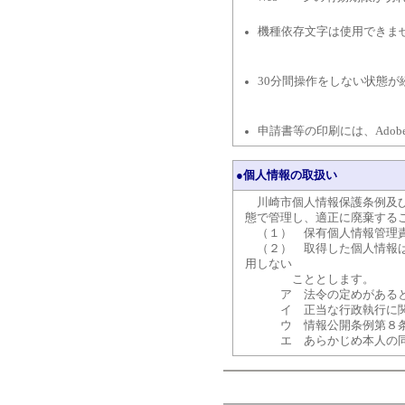
機種依存文字は使用できま
30分間操作をしない状態
申請書等の印刷には、Adobe
●個人情報の取扱い
川崎市個人情報保護条例及び
態で管理し、適正に廃棄する
（１） 保有個人情報管理責
（２） 取得した個人情報は
用しない
こととします。
ア 法令の定めがある
イ 正当な行政執行に関
ウ 情報公開条例第８条第
エ あらかじめ本人の同