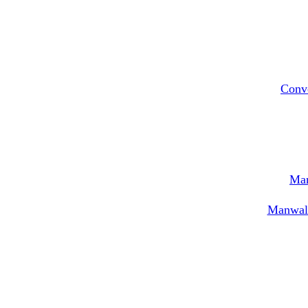
Conv
Man
Manwal 