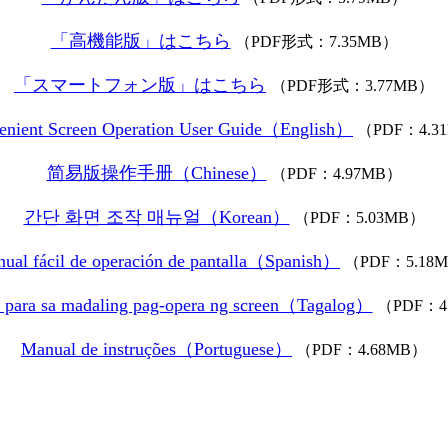
「高機能版」はこちら
（PDF形式：7.35MB）
「スマートフォン版」はこちら
（PDF形式：3.77MB）
enient Screen Operation User Guide（English）
（PDF：4.3
简易版操作手册（Chinese）
（PDF：4.97MB）
간단 화면 조작 매뉴얼（Korean）
（PDF：5.03MB）
ual fácil de operación de pantalla（Spanish）
（PDF：5.18
para sa madaling pag-opera ng screen（Tagalog）
（PDF：4
Manual de instruções（Portuguese）
（PDF：4.68MB）